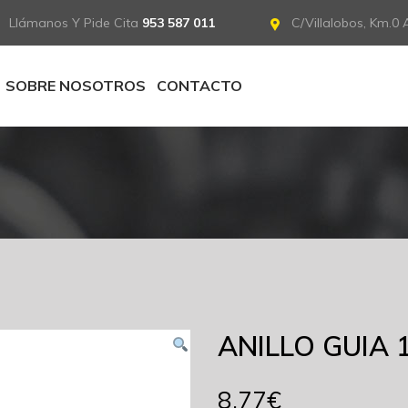
Llámanos Y Pide Cita
953 587 011
C/Villalobos, Km.0 A
SOBRE NOSOTROS
CONTACTO
ANILLO GUIA 
8.77
€