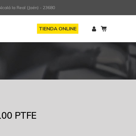
lcalá la Real (Jaén) - 23680
TIENDA ONLINE
100 PTFE