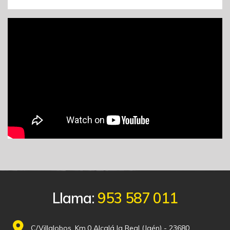
Llama:
953 587 011
C/Villalobos, Km.0 Alcalá la Real (Jaén) - 23680