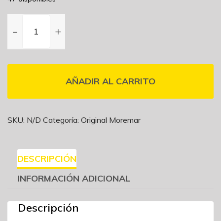
GOMA
PROTECTORA
DE
TACO
PINZA
MOREMAR
AÑADIR AL CARRITO
15
mm.
cantidad
SKU:
N/D
Categoría:
Original Moremar
DESCRIPCIÓN
INFORMACIÓN ADICIONAL
Descripción