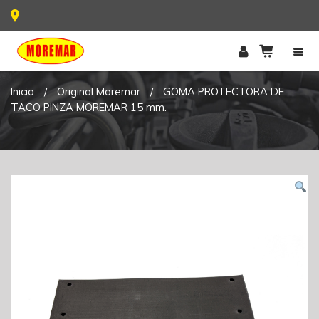
Inicio
/
Original Moremar
/
GOMA PROTECTORA DE
TACO PINZA MOREMAR 15 mm.