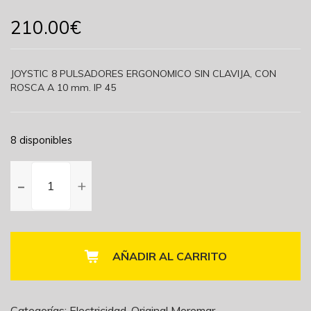
210.00
€
JOYSTIC 8 PULSADORES ERGONOMICO SIN CLAVIJA, CON
ROSCA A 10 mm. IP 45
8 disponibles
JOYSTICK
8
PULSADORES
ERGONOMICO
SIN
CLAVIJA
AÑADIR AL CARRITO
cantidad
Categorías:
Electricidad
,
Original Moremar