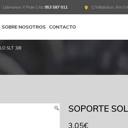
Llámanos Y Pide Cita
953 587 011
C/Villalobos, Km.0 A
SOBRE NOSOTROS
CONTACTO
LO SLT 3/8
SOPORTE SOLD
3.05
€