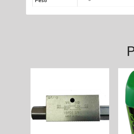
Peso
P