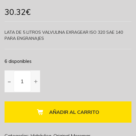
30.32
€
LATA DE 5 LITROS VALVULINA EXRAGEAR ISO 320 SAE 140
PARA ENGRANAJES
6 disponibles
VALVULINA
EXTRA
GEAR
320
BRUGAROLAS
cantidad
AÑADIR AL CARRITO
Categorías:
Hidráulica
,
Original Moremar