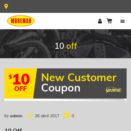
10
off
by
26 abril 2017
0
admin
10 Off