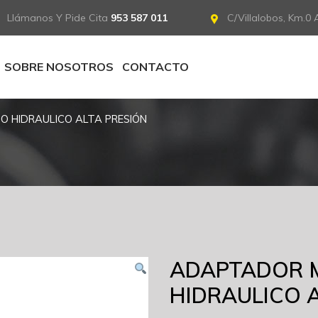
Llámanos Y Pide Cita
953 587 011
C/Villalobos, Km.0 A
SOBRE NOSOTROS
CONTACTO
HIDRAULICO ALTA PRESIÓN
ADAPTADOR 
HIDRAULICO 