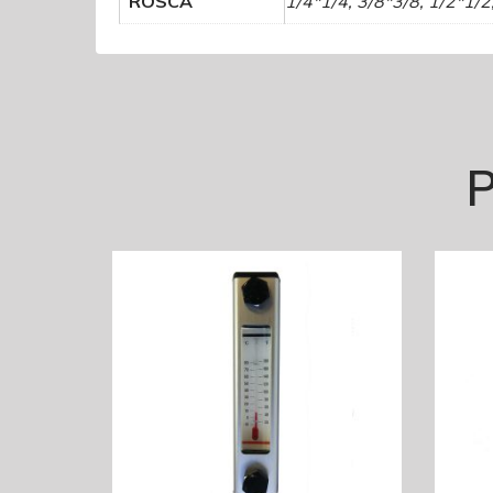
ROSCA
1/4*1/4, 3/8*3/8, 1/2*1/2
P