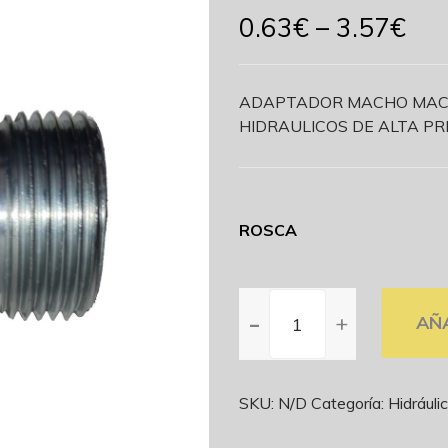
0.63
€
–
3.57
€
ADAPTADOR MACHO MACHO
HIDRAULICOS DE ALTA PR
ROSCA
ADAPTADOR
AÑ
MACHO
MACHO
HIDRAULICO
ALTA
SKU:
N/D
Categoría:
Hidráuli
PRESIÓN
cantidad