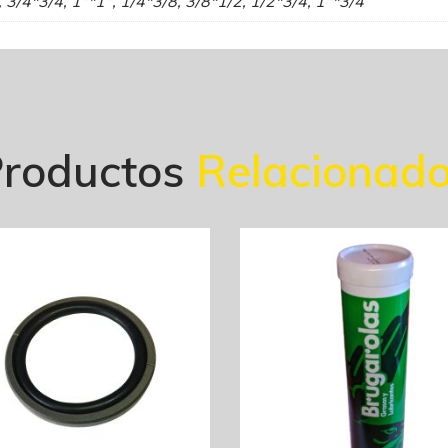
, 3/4*3/4, 1"*1", 1/4*3/8, 3/8*1/2, 1/2*3/4, 1"*3/4
roductos
Relacionad